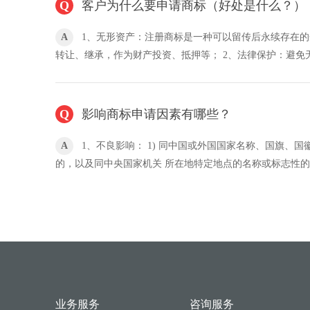
客户为什么要申请商标（好处是什么？）
1、无形资产：注册商标是一种可以留传后永续存在
转让、继承，作为财产投资、抵押等； 2、法律保护：避免
3、保护自己：在全国范围内唯一使用并受法律保护，其他任
超：使用了注册商标的产品容易进入大商场或平台销售（例
等）； 5、品牌效应：大多数消费者认为使用了注册商标的
影响商标申请因素有哪些？
费者的信任。
1、不良影响： 1) 同中国或外国国家名称、国旗、
的，以及同中央国家机关 所在地特定地点的名称或标志性
2) 带有宗教，民族歧视性的； 3) 夸大宣传带有欺骗性，有损社会道德风尚的； 4) 县级以
上的地名名称。 2、显著性： 1) 不能仅表示商品的通用名称、图形、型号的； 2) 不能仅
表示商品的质量、重量、数量、主要原料、功能、用途及其他特点的。 3、相
文字商标的近似； 2) 图形商标的近似 ； 3)
业务服务
咨询服务